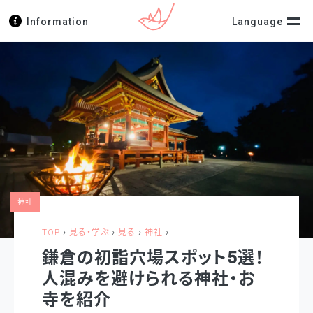
Information
Language
神社
›
›
›
›
TOP
見る・学ぶ
見る
神社
鎌倉の初詣穴場スポット5選！
人混みを避けられる神社・お
寺を紹介