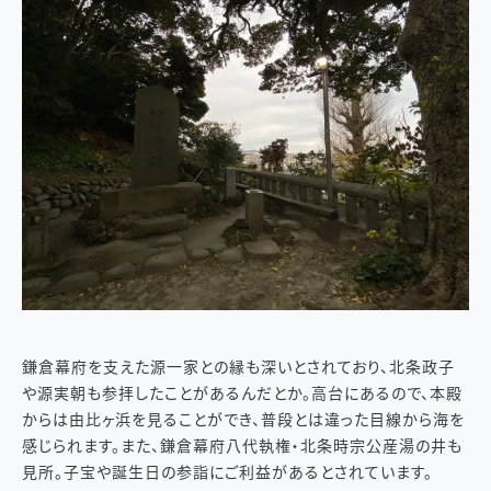
鎌倉幕府を支えた源一家との縁も深いとされており、北条政子
や源実朝も参拝したことがあるんだとか。高台にあるので、本殿
からは由比ヶ浜を見ることができ、普段とは違った目線から海を
感じられます。また、鎌倉幕府八代執権・北条時宗公産湯の井も
見所。子宝や誕生日の参詣にご利益があるとされています。