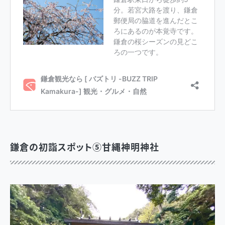
鎌倉の初詣スポット⑤
甘縄神明神社