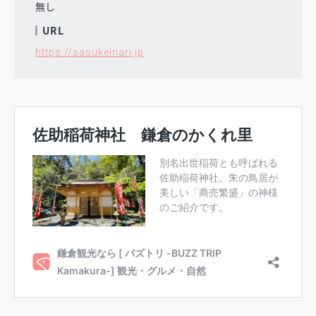
無し
URL
https://sasukeinari.jp