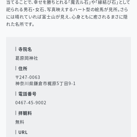
当てることで、幸せを勝ちとれる「魔去ル石」や「縁結び石」として
祀られる男石・女石、写真映えするハート型の絵馬が見所。さら
には晴れていれば富士山が見え、心身ともに癒されるまさに隠
れた名所です。
寺院名
葛原岡神社
住所
〒247-0063
神奈川県鎌倉市梶原5丁目9-1
電話番号
0467-45-9002
拝観料
無料
URL