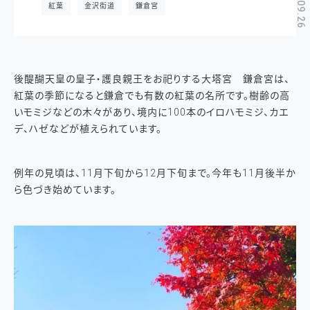
2024.09.26
紅葉
金沢街道
鎌倉宮
後醍醐天皇の皇子・護良親王をお祀りする大塔宮 鎌倉宮は、
紅葉の季節になると鎌倉でも有数の紅葉の名所です。樹齢の高
いモミジなどの木々があり、境内に100本のイロハモミジ、カエ
デ、ハゼなどが植えられています。
例年の見頃は、11月下旬から12月下旬まで。今年も11月後半か
ら色づき始めています。