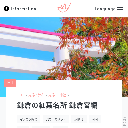
Information
Language
神社
›
›
›
›
TOP
見る・学ぶ
見る
神社
鎌倉の紅葉名所 鎌倉宮編
インスタ映え
パワースポット
厄除け
神社