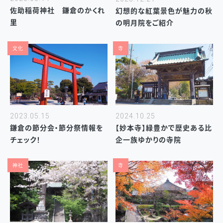
佐助稲荷神社 鎌倉のかくれ
幻想的な紅葉景色が魅力の秋
里
の明月院をご紹介
文化
寺
2023.05.15
2024.10.25
鎌倉の節分会・節分祭情報を
【妙本寺】緑豊かで歴史ある比
チェック！
企一族ゆかりの寺院
神社
寺