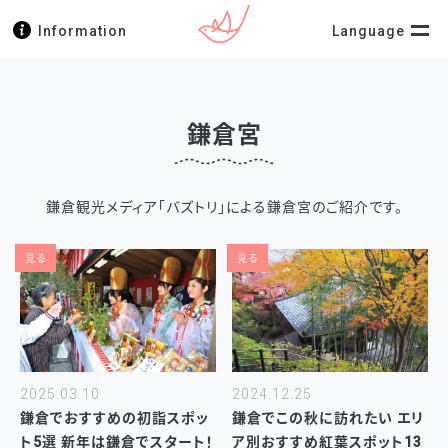
Information
Language
鎌倉宮
鎌倉観光メディア「バズトリ」による鎌倉宮のご紹介です。
見る
見る
2025.03.10
2024.12.25
鎌倉でおすすめの初詣スポッ
鎌倉でこの秋に訪れたい エリ
ト5選 新年は鎌倉でスタート！
ア別おすすめ紅葉スポット13