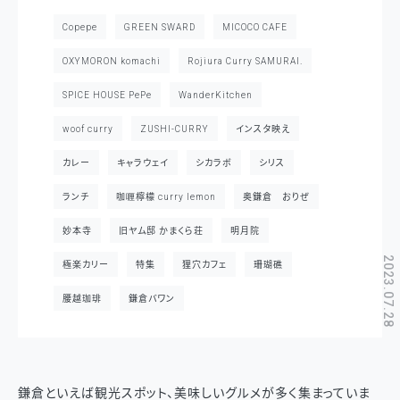
Copepe
GREEN SWARD
MICOCO CAFE
OXYMORON komachi
Rojiura Curry SAMURAI.
SPICE HOUSE PePe
WanderKitchen
woof curry
ZUSHI-CURRY
インスタ映え
カレー
キャラウェイ
シカラボ
シリス
ランチ
咖喱檸檬 curry lemon
奥鎌倉 おりぜ
妙本寺
旧ヤム邸 かまくら荘
明月院
2023.07.28
極楽カリー
特集
狸穴カフェ
珊瑚礁
腰越珈琲
鎌倉バワン
鎌倉といえば観光スポット、美味しいグルメが多く集まっていま