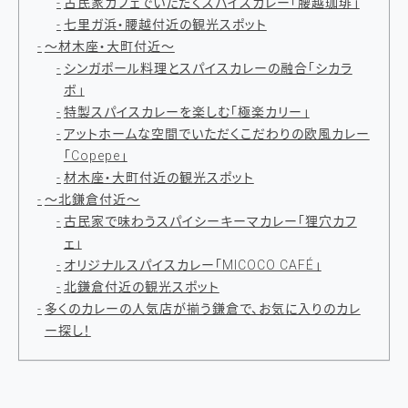
古民家カフェでいただくスパイスカレー「腰越珈琲」
七里ガ浜・腰越付近の観光スポット
～材木座・大町付近～
シンガポール料理とスパイスカレーの融合「シカラ
ボ」
特製スパイスカレーを楽しむ「極楽カリー」
アットホームな空間でいただくこだわりの欧風カレー
「Copepe」
材木座・大町付近の観光スポット
～北鎌倉付近～
古民家で味わうスパイシーキーマカレー「狸穴カフ
ェ」
オリジナルスパイスカレー「MICOCO CAFÉ」
北鎌倉付近の観光スポット
多くのカレーの人気店が揃う鎌倉で、お気に入りのカレ
ー探し！