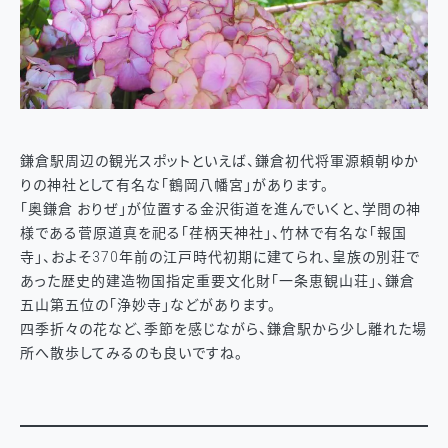
鎌倉駅周辺の観光スポットといえば、鎌倉初代将軍源頼朝ゆか
りの神社として有名な「鶴岡八幡宮」があります。
「奥鎌倉 おりぜ」が位置する金沢街道を進んでいくと、学問の神
様である菅原道真を祀る「荏柄天神社」、竹林で有名な「報国
寺」、およそ370年前の江戸時代初期に建てられ、皇族の別荘で
あった歴史的建造物国指定重要文化財「一条恵観山荘」、鎌倉
五山第五位の「浄妙寺」などがあります。
四季折々の花など、季節を感じながら、鎌倉駅から少し離れた場
所へ散歩してみるのも良いですね。