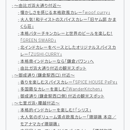
～由比ガ浜大通り付近～
懐かしさを感じる本格欧風カレー「woof curry」
大人気！和テイストのスパイスカレー「旧ヤム邸 かま
くら荘」
本格バターチキンカレーと世界のビールを楽しむ！
「GREEN SWARD」
北インドカレーをベースとしたオリジナルスパイスカ
レー「ZUSHI-CURRY」
本格南インドカレーなら「鎌倉バワン」へ
由比ガ浜大通り付近の観光スポット
～御成通り（鎌倉駅西口）付近～
香りを楽しむスパイスカレー「SPICE HOUSE PePe」
多国籍なカレーを楽しむ「WanderKitchen」
御成通り（鎌倉駅西口側）付近の観光スポット
～七里ガ浜・腰越付近～
本格的インドカレーを楽しむ！「シリス」
大人気のボリューム満点欧風カレー「珊瑚礁 本店／
モアナマカイ珊瑚礁」