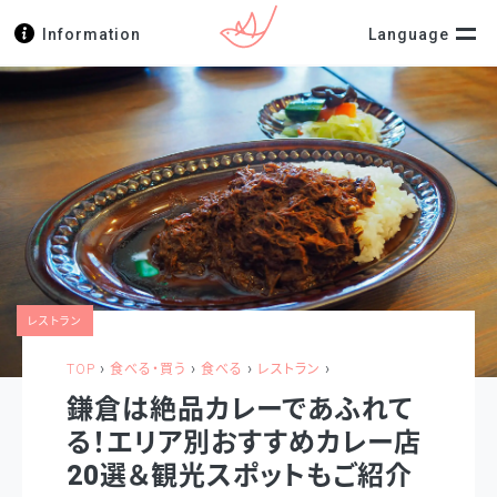
Information
Language
レストラン
›
›
›
›
TOP
食べる・買う
食べる
レストラン
鎌倉は絶品カレーであふれて
る！エリア別おすすめカレー店
20選＆観光スポットもご紹介