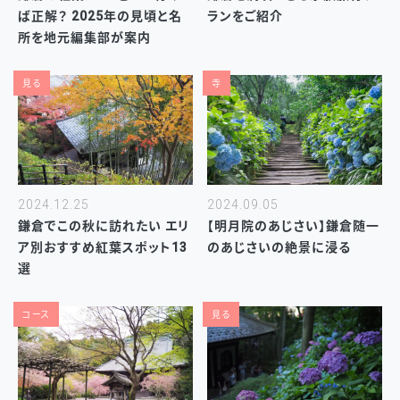
ば正解？ 2025年の見頃と名
ランをご紹介
所を地元編集部が案内
見る
寺
2024.12.25
2024.09.05
鎌倉でこの秋に訪れたい エリ
【明月院のあじさい】鎌倉随一
ア別おすすめ紅葉スポット13
のあじさいの絶景に浸る
選
コース
見る