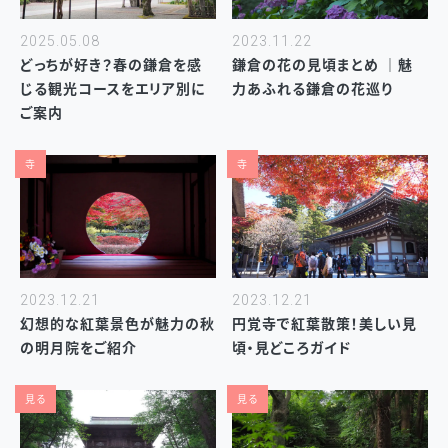
2025.05.08
2023.11.22
どっちが好き？春の鎌倉を感
鎌倉の花の見頃まとめ ｜魅
じる観光コースをエリア別に
力あふれる鎌倉の花巡り
ご案内
寺
寺
2023.12.21
2023.12.21
幻想的な紅葉景色が魅力の秋
円覚寺で紅葉散策！美しい見
の明月院をご紹介
頃・見どころガイド
見る
見る