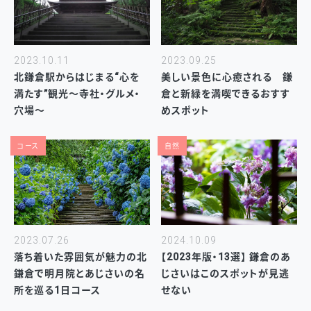
2023.10.11
2023.09.25
北鎌倉駅からはじまる“心を
美しい景色に心癒される 鎌
満たす”観光～寺社・グルメ・
倉と新緑を満喫できるおすす
穴場～
めスポット
コース
自然
2023.07.26
2024.10.09
落ち着いた雰囲気が魅力の北
【2023年版・13選】 鎌倉のあ
鎌倉で明月院とあじさいの名
じさいはこのスポットが見逃
所を巡る1日コース
せない