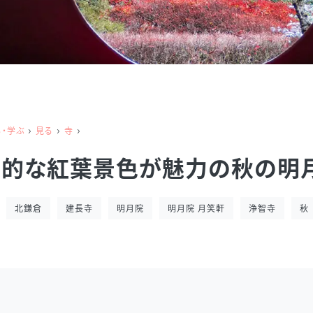
›
›
›
る・学ぶ
見る
寺
想的な紅葉景色が魅力の秋の明
北鎌倉
建長寺
明月院
明月院 月笑軒
浄智寺
秋