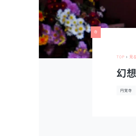
寺
›
TOP
見
幻
円覚寺