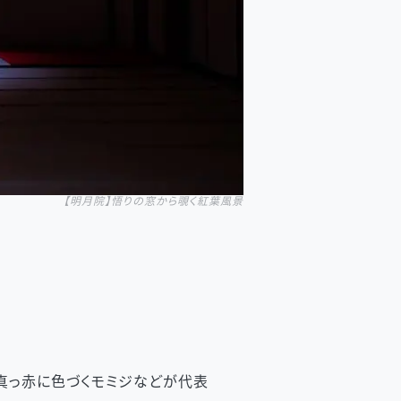
【明月院】悟りの窓から覗く紅葉風景
真っ赤に色づくモミジなどが代表