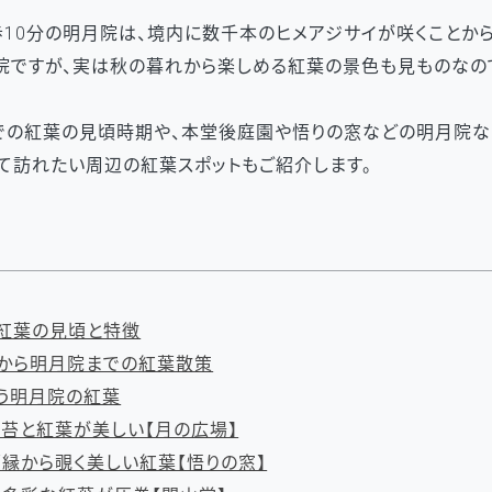
10分の明月院は、境内に数千本のヒメアジサイが咲くことか
院ですが、実は秋の暮れから楽しめる紅葉の景色も見ものなの
での紅葉の見頃時期や、本堂後庭園や悟りの窓などの明月院な
て訪れたい周辺の紅葉スポットもご紹介します。
紅葉の見頃と特徴
から明月院までの紅葉散策
う明月院の紅葉
苔と紅葉が美しい【月の広場】
縁から覗く美しい紅葉【悟りの窓】