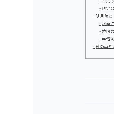
背景の
限定公
明月院と
水面に
境内の
半僧坊
秋の季節