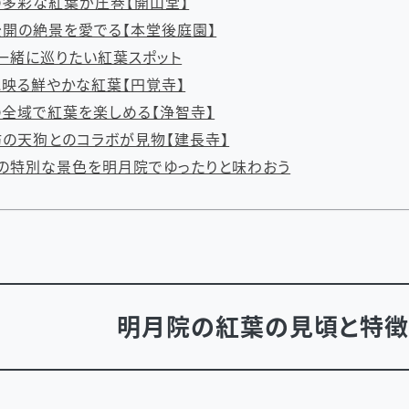
多彩な紅葉が圧巻【開山堂】
開の絶景を愛でる【本堂後庭園】
一緒に巡りたい紅葉スポット
映る鮮やかな紅葉【円覚寺】
全域で紅葉を楽しめる【浄智寺】
の天狗とのコラボが見物【建長寺】
の特別な景色を明月院でゆったりと味わおう
明月院の紅葉の見頃と特徴