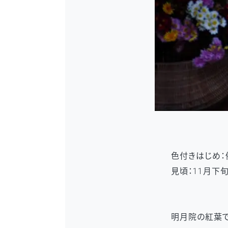
色付きはじめ：
見頃：11月下
明月院の紅葉で