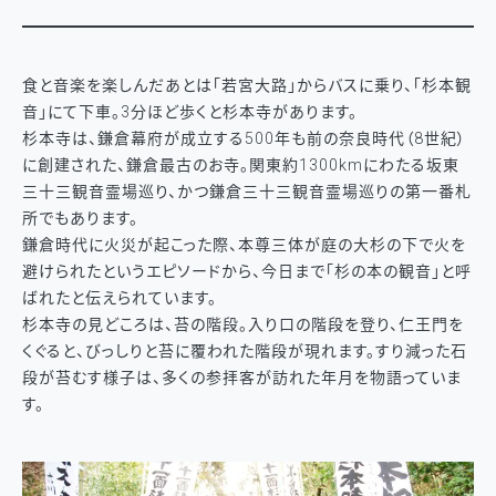
食と音楽を楽しんだあとは「若宮大路」からバスに乗り、「杉本観
音」にて下車。3分ほど歩くと杉本寺があります。
杉本寺は、鎌倉幕府が成立する500年も前の奈良時代（8世紀）
に創建された、鎌倉最古のお寺。関東約1300kmにわたる坂東
三十三観音霊場巡り、かつ鎌倉三十三観音霊場巡りの第一番札
所でもあります。
鎌倉時代に火災が起こった際、本尊三体が庭の大杉の下で火を
避けられたというエピソードから、今日まで「杉の本の観音」と呼
ばれたと伝えられています。
杉本寺の見どころは、苔の階段。入り口の階段を登り、仁王門を
くぐると、びっしりと苔に覆われた階段が現れます。すり減った石
段が苔むす様子は、多くの参拝客が訪れた年月を物語っていま
す。