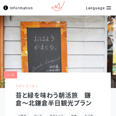
Information
Language
コース
›
›
TOP
コース
苔と緑を味わう朝活旅 鎌
倉〜北鎌倉半日観光プラン