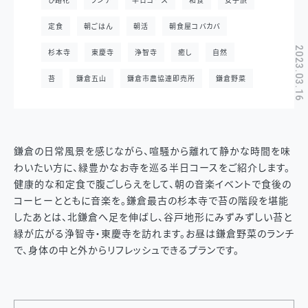
ひ路花
ランチ
半日コース
和食
女子旅
定食
朝ごはん
朝活
朝食屋コバカバ
2023.03.16
杉本寺
東慶寺
浄智寺
癒し
自然
苔
鎌倉五山
鎌倉市農協連即売所
鎌倉野菜
鎌倉の日常風景を感じながら、喧騒から離れて静かな時間を味
わいたい方に、緑豊かなお寺を巡る半日コースをご紹介します。
健康的な和定食で腹ごしらえをして、朝の音楽イベントで食後の
コーヒーとともに音楽を。鎌倉最古の杉本寺で苔の階段を堪能
したあとは、北鎌倉へ足を伸ばし、谷戸地形にみずみずしい苔と
緑が広がる浄智寺・東慶寺を訪れます。お昼は鎌倉野菜のランチ
で、身体の中と外からリフレッシュできるプランです。