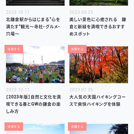
2023.10.11
2023.09.25
北鎌倉駅からはじまる“心を
美しい景色に心癒される 鎌
満たす”観光～寺社・グルメ・
倉と新緑を満喫できるおすす
穴場～
めスポット
体験する
体験する
2023.10.11
2023.07.25
【2023年版】自然と文化を満
大人気の天園ハイキングコー
喫できる春とGWの鎌倉の楽
スで爽快ハイキングを体験
しみ方
体験する
体験する