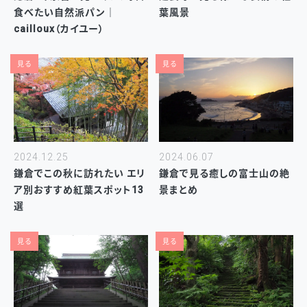
食べたい自然派パン｜
葉風景
cailloux（カイユー）
見る
見る
2024.12.25
2024.06.07
鎌倉でこの秋に訪れたい エリ
鎌倉で見る癒しの富士山の絶
ア別おすすめ紅葉スポット13
景まとめ
選
見る
見る