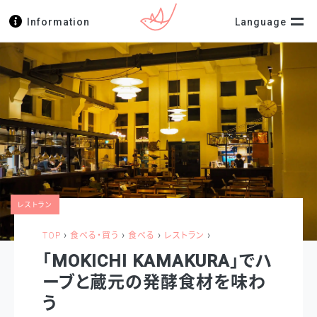
Information
Language
レストラン
›
›
›
›
TOP
食べる・買う
食べる
レストラン
「MOKICHI KAMAKURA」でハ
ーブと蔵元の発酵食材を味わ
う