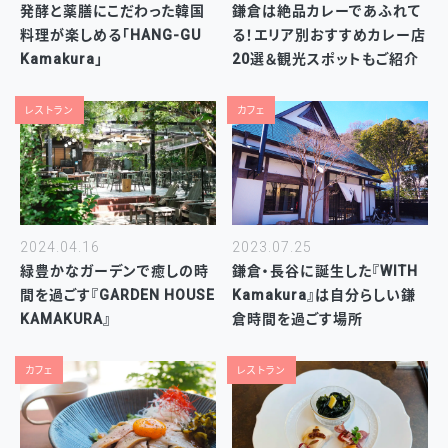
発酵と薬膳にこだわった韓国
鎌倉は絶品カレーであふれて
料理が楽しめる「HANG-GU
る！エリア別おすすめカレー店
Kamakura」
20選＆観光スポットもご紹介
レストラン
カフェ
2024.04.16
2023.07.25
緑豊かなガーデンで癒しの時
鎌倉・長谷に誕生した『WITH
間を過ごす『GARDEN HOUSE
Kamakura』は自分らしい鎌
KAMAKURA』
倉時間を過ごす場所
カフェ
レストラン