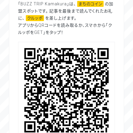
「BUZZ TRIP Kamakura」は、
まちのコイン
の加
盟スポットです。 記事を最後まで読んでくれたお礼
に、
クルッポ
を差し上げます。
アプリからQRコードを読み取るか、スマホから「ク
ルッポをGET」をタップ！