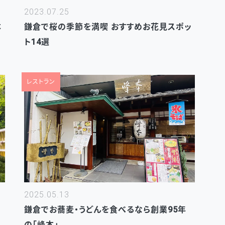
2023.07.25
本
鎌倉で桜の季節を満喫 おすすめお花見スポッ
ト14選
レストラン
2025.05.13
鎌倉でお蕎麦・うどんを食べるなら創業95年
の「峰本」