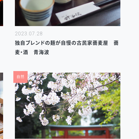
2023.07.28
独自ブレンドの麺が自慢の古民家蕎麦屋 蕎
麦・酒 青海波
自然