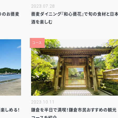
2023.07.28
わりのお蕎麦
蕎麦ダイニング『和心蕎花』で旬の食材と日
酒を楽しむ
コース
2023.10.11
鎌倉を半日で満喫！鎌倉市民おすすめの観光
楽しめる！
コースを紹介
！