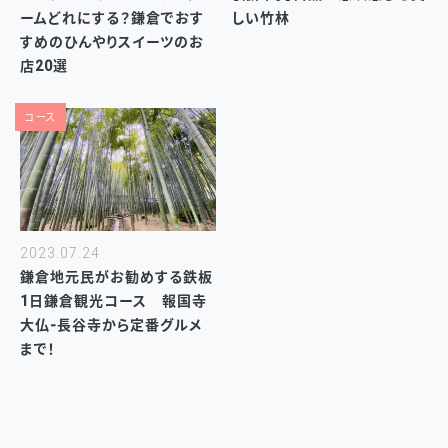
ームどれにする？鎌倉でおす
しい竹林
すめのひんやりスイーツのお
店20選
コース
2023.07.24
鎌倉地元民がお勧めする鉄板
1日鎌倉観光コース 報国寺
大仏-長谷寺から定番グルメ
まで！