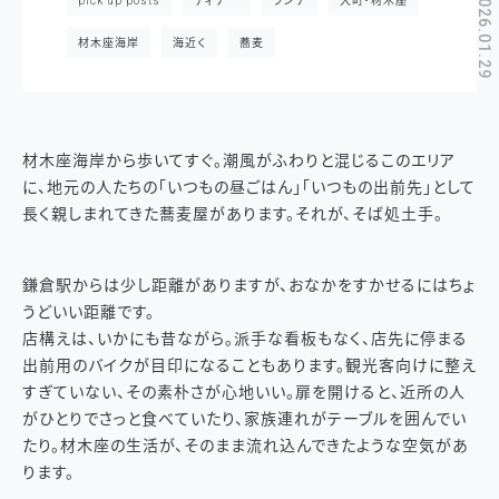
2026.01.29
pick up posts
ディナー
ランチ
大町・材木座
材木座海岸
海近く
蕎麦
材木座海岸から歩いてすぐ。潮風がふわりと混じるこのエリア
に、地元の人たちの「いつもの昼ごはん」「いつもの出前先」として
長く親しまれてきた蕎麦屋があります。それが、そば処土手。
鎌倉駅からは少し距離がありますが、おなかをすかせるにはちょ
うどいい距離です。
店構えは、いかにも昔ながら。派手な看板もなく、店先に停まる
出前用のバイクが目印になることもあります。観光客向けに整え
すぎていない、その素朴さが心地いい。扉を開けると、近所の人
がひとりでさっと食べていたり、家族連れがテーブルを囲んでい
たり。材木座の生活が、そのまま流れ込んできたような空気があ
ります。