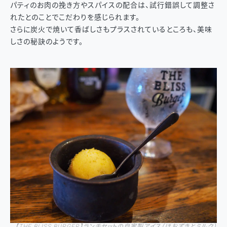
パティのお肉の挽き方やスパイスの配合は、試行錯誤して調整さ
れたとのことでこだわりを感じられます。
さらに炭火で焼いて香ばしさもプラスされているところも、美味
しさの秘訣のようです。
【
THE BLISS BURGER
】
ランチセットの自家製アイス（ほおずきとミルク）