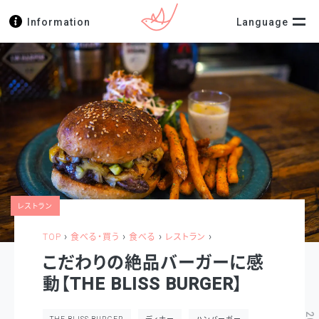
Information
Language
レストラン
›
›
›
›
TOP
食べる・買う
食べる
レストラン
こだわりの絶品バーガーに感
動【THE BLISS BURGER】