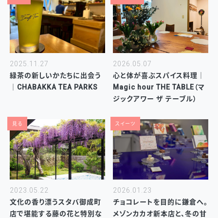
2025.11.27
2026.05.07
緑茶の新しいかたちに出会う
心と体が喜ぶスパイス料理｜
｜CHABAKKA TEA PARKS
Magic hour THE TABLE（マ
ジックアワー ザ テーブル）
見る
スイーツ
2023.05.22
2026.01.23
文化の香り漂うスタバ御成町
チョコレートを目的に鎌倉へ。
店で堪能する藤の花と特別な
メゾンカカオ新本店と、冬の甘