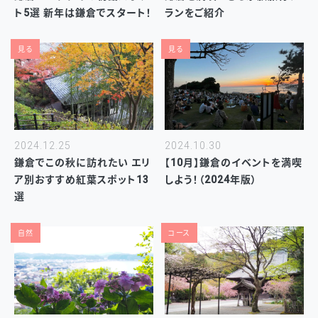
ト5選 新年は鎌倉でスタート！
ランをご紹介
見る
見る
2024.12.25
2024.10.30
鎌倉でこの秋に訪れたい エリ
【10月】鎌倉のイベントを満喫
ア別おすすめ紅葉スポット13
しよう！（2024年版）
選
自然
コース