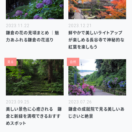
2023.11.22
2023.12.21
鎌倉の花の見頃まとめ ｜魅
鮮やかで美しいライトアップ
力あふれる鎌倉の花巡り
が楽しめる長谷寺で神秘的な
紅葉を楽しもう
見る
自然
2023.09.25
2023.07.26
美しい景色に心癒される 鎌
鎌倉の成就院で見る美しいあ
倉と新緑を満喫できるおすす
じさいと絶景
めスポット