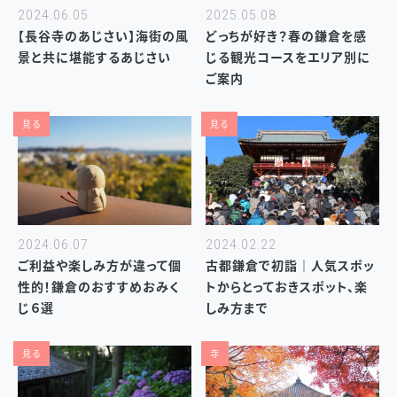
2024.06.05
2025.05.08
【長谷寺のあじさい】海街の風
どっちが好き？春の鎌倉を感
景と共に堪能するあじさい
じる観光コースをエリア別に
ご案内
見る
見る
2024.06.07
2024.02.22
ご利益や楽しみ方が違って個
古都鎌倉で初詣｜人気スポッ
性的！鎌倉のおすすめおみく
トからとっておきスポット、楽
じ６選
しみ方まで
見る
寺