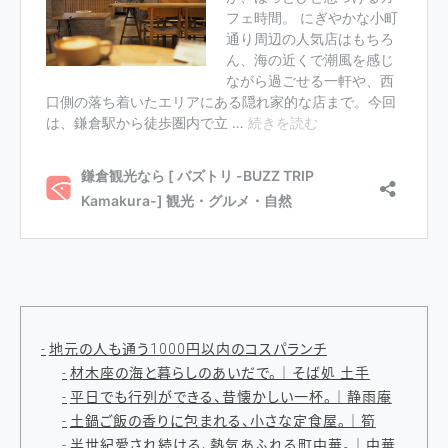
地元の人も通う1000円以内のコスパランチ
材木座の海と暮らしのあいだで。｜そば処 土手
平日でも行列ができる、昔懐かしい一杯。｜静雨庵
土鍋ご飯の香りに包まれる、小さな定食屋。｜筍
半世紀愛され続ける、熱気あふれる町中華。｜中華