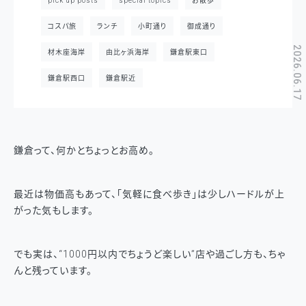
pick up posts
special topics
お散歩
コスパ旅
ランチ
小町通り
御成通り
2026.06.17
材木座海岸
由比ヶ浜海岸
鎌倉駅東口
鎌倉駅西口
鎌倉駅近
鎌倉って、何かとちょっとお高め。
最近は物価高もあって、「気軽に食べ歩き」は少しハードルが上
がった気もします。
でも実は、“1000円以内でちょうど楽しい”店や過ごし方も、ちゃ
んと残っています。