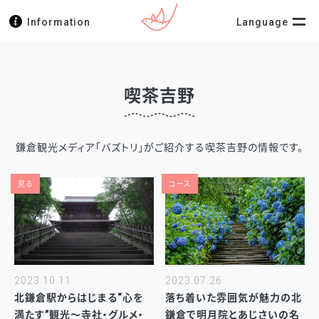
Information
Language
喫茶吉野
鎌倉観光メディア「バズトリ」がご紹介する喫茶吉野の情報です。
見る
コース
2023.10.11
2023.07.26
北鎌倉駅からはじまる“心を
落ち着いた雰囲気が魅力の北
満たす”観光～寺社・グルメ・
鎌倉で明月院とあじさいの名