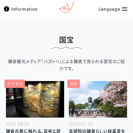
Information
Language
国宝
鎌倉観光メディア「バズトリ」による鎌倉で見られる国宝のご紹
介です。
見る・学ぶ
自然
2026.08.06
2023.07.19
鎌倉の美に触れる。芸術と歴
高徳院の鎌倉らしい桜風景を