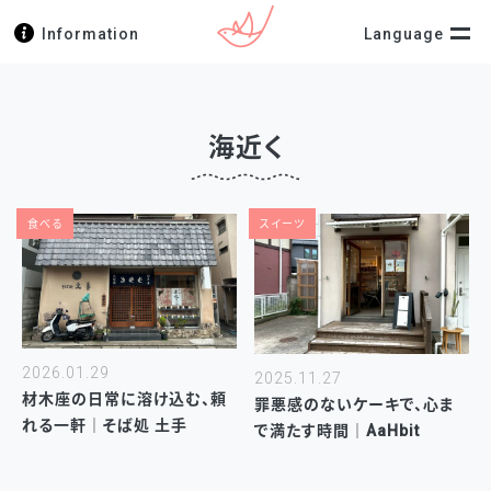
Information
Language
海近く
食べる
スイーツ
2026.01.29
2025.11.27
材木座の日常に溶け込む、頼
罪悪感のないケーキで、心ま
れる一軒｜そば処 土手
で満たす時間｜AaHbit