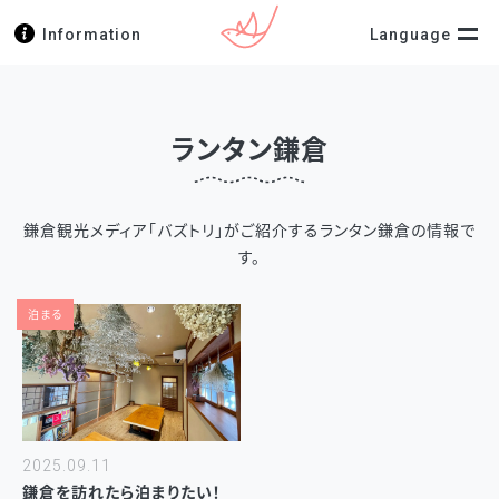
Information
Language
ランタン鎌倉
鎌倉観光メディア「バズトリ」がご紹介するランタン鎌倉の情報で
す。
泊まる
2025.09.11
鎌倉を訪れたら泊まりたい！